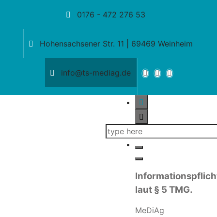
0176 - 472 276 53
Hohensachsener Str. 11 | 69469 Weinheim
info@ts-mediag.de
Informationspflich
laut § 5 TMG.
MeDiAg