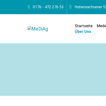
0176 - 472 276 53
Hohensachsener St
Startseite
Über Uns
Medi